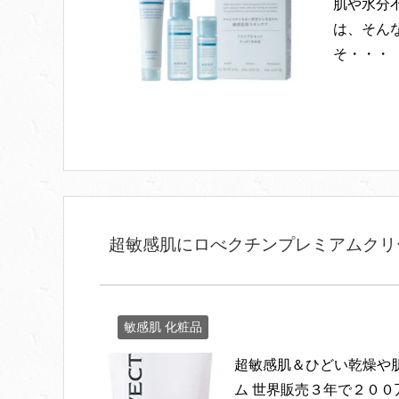
肌や水分
は、そん
そ・・・
超敏感肌にロべクチンプレミアムクリ
敏感肌 化粧品
超敏感肌＆ひどい乾燥や
ム 世界販売３年で２０