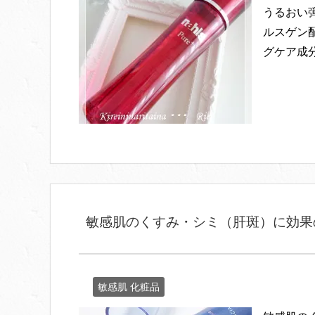
うるおい
ルスゲン
グケア成
敏感肌のくすみ・シミ（肝斑）に効果
敏感肌 化粧品