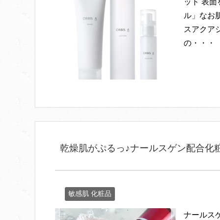
ット 表
ル」なお
スアクア
の・・・
乾燥肌がぷるっ♪ナールスゲン配合化粧
敏感肌 化粧品
ナールス