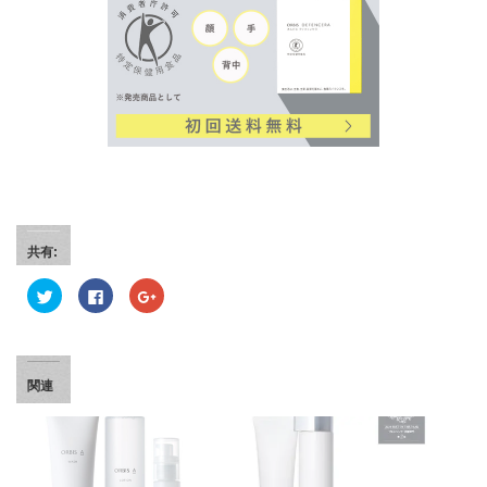
共有:
ク
F
ク
リ
a
リ
ッ
c
ッ
ク
e
ク
し
b
し
て
o
て
T
o
G
w
k
o
関連
i
で
o
t
共
g
t
有
l
e
す
e
r
る
+
で
に
で
共
は
共