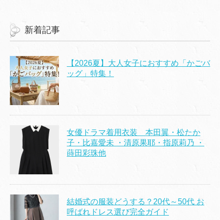
新着記事
【2026夏】大人女子におすすめ「かごバ
ッグ」特集！
女優ドラマ着用衣装 本田翼・松たか
子・比嘉愛未 ・清原果耶・指原莉乃 ・
蒔田彩珠他
結婚式の服装どうする？20代～50代 お
呼ばれドレス選び完全ガイド