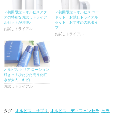
有
ク
有
(
リ
(
新
ッ
新
し
ク
し
＜初回限定＞オルビスアク
＜初回限定＞オルビス ユー
い
し
い
ウ
て
ウ
アの特別なお試しトライア
ドット お試しトライアル
ィ
く
ィ
ン
だ
ン
ルセットがお得♪
セット おすすめの肌タイ
ド
さ
ド
プ
ウ
い
ウ
お試しトライアル
で
(
で
開
新
開
お試しトライアル
き
し
き
ま
い
ま
す
ウ
す
)
ィ
)
ン
ド
ウ
で
開
き
ま
オルビス クリア ローション
す
)
好きっ！ひたひた潤う化粧
水が大人ニキビに
お試しトライアル
タグ :
オルビス サプリ
,
オルビス ディフェンセラ
,
セラ