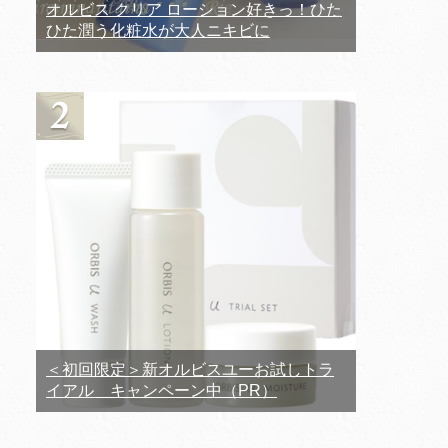
オルビス クリア ローション好きっ！ひた
ひた潤う化粧水が大人ニキビに
＜初回限定＞新オルビスユーお試しトラ
イアル キャンペーン中（PR）