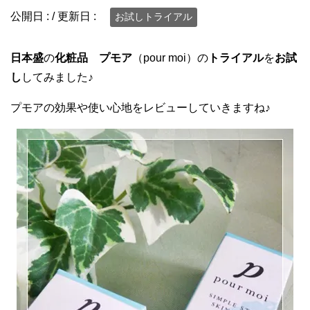
公開日 :
/ 更新日 :
お試しトライアル
日本盛
の
化粧品
プモア
（pour moi）の
トライアル
を
お試
し
してみました♪
プモアの効果や使い心地をレビューしていきますね♪