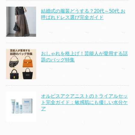
結婚式の服装どうする？20代～50代 お
呼ばれドレス選び完全ガイド
おしゃれを格上げ！芸能人が愛用する話
題のバッグ特集
オルビスアクアニストのトライアルセッ
ト完全ガイド：敏感肌にも優しい水分ケ
ア