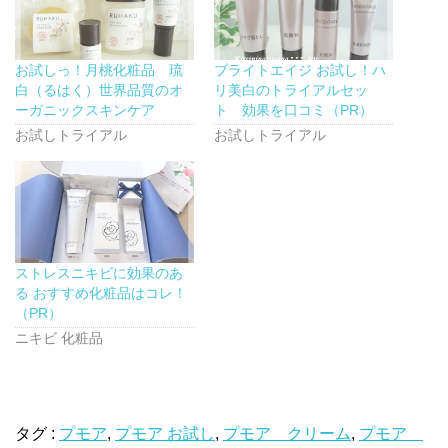
共
は
共
有
ク
有
(
リ
(
新
ッ
新
し
ク
し
お試しっ！月桃化粧品 琉
ブライトエイジ お試し！ハ
い
し
い
ウ
て
ウ
白（るはく）世界品質のオ
リ美白のトライアルセッ
ィ
く
ィ
ン
だ
ン
ーガニックスキンケア
ト 効果を口コミ（PR）
ド
さ
ド
ウ
い
ウ
お試しトライアル
お試しトライアル
で
(
で
開
新
開
き
し
き
ま
い
ま
す
ウ
す
)
ィ
)
ン
ド
ウ
で
開
ストレスニキビに効果のあ
き
ま
る おすすめ化粧品はコレ！
す
)
（PR）
ニキビ 化粧品
タグ :
プモア
,
プモア お試し
,
プモア クリーム
,
プモア