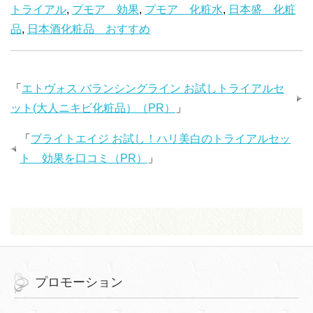
トライアル
,
プモア 効果
,
プモア 化粧水
,
日本盛 化粧
品
,
日本酒化粧品 おすすめ
「
エトヴォス バランシングライン お試しトライアルセ
ット(大人ニキビ化粧品）（PR）
」
「
ブライトエイジ お試し！ハリ美白のトライアルセッ
ト 効果を口コミ（PR）
」
プロモーション