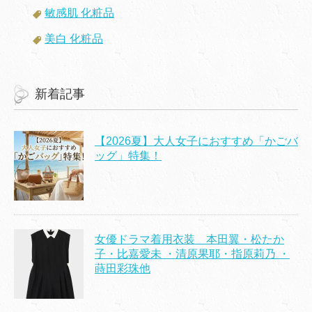
敏感肌 化粧品
美白 化粧品
新着記事
【2026夏】大人女子におすすめ「かごバ
ッグ」特集！
女優ドラマ着用衣装 本田翼・松たか
子・比嘉愛未 ・清原果耶・指原莉乃 ・
蒔田彩珠他