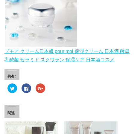
プモア クリーム日本盛 pour moi 保湿クリーム 日本酒 酵母
乳酸菌 セラミド スクワラン 保湿ケア 日本酒コスメ
共有:
ク
F
ク
リ
a
リ
ッ
c
ッ
ク
e
ク
し
b
し
て
o
て
T
o
G
w
k
o
関連
i
で
o
t
共
g
t
有
l
e
す
e
r
る
+
で
に
で