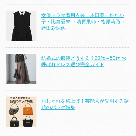
女優ドラマ着用衣装 本田翼・松たか
子・比嘉愛未 ・清原果耶・指原莉乃 ・
蒔田彩珠他
結婚式の服装どうする？20代～50代 お
呼ばれドレス選び完全ガイド
おしゃれを格上げ！芸能人が愛用する話
題のバッグ特集