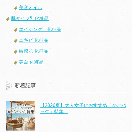
美容オイル
肌タイプ別化粧品
エイジング 化粧品
ニキビ 化粧品
敏感肌 化粧品
美白 化粧品
新着記事
【2026夏】大人女子におすすめ「かごバ
ッグ」特集！