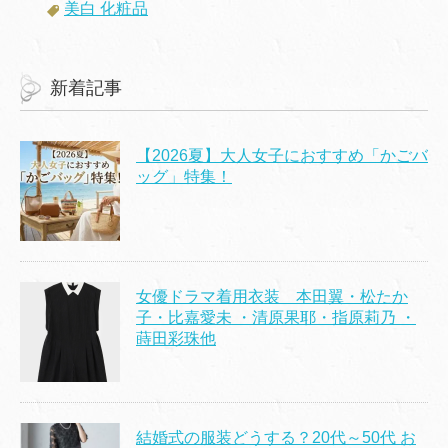
美白 化粧品
新着記事
【2026夏】大人女子におすすめ「かごバ
ッグ」特集！
女優ドラマ着用衣装 本田翼・松たか
子・比嘉愛未 ・清原果耶・指原莉乃 ・
蒔田彩珠他
結婚式の服装どうする？20代～50代 お