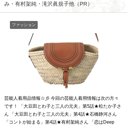
み・有村架純・滝沢眞規子他（PR）
ファッション
芸能人着用品情報☆彡 今回の芸能人着用情報は次の方々
です！ 「大豆田とわ子と三人の元夫」第5話★松たか子さ
ん 「大豆田とわ子と三人の元夫」第4話★石橋静河さん
「コントが始まる」第4話★有村架純さん 「恋はDeep