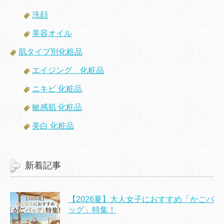
洗顔
美容オイル
肌タイプ別化粧品
エイジング 化粧品
ニキビ 化粧品
敏感肌 化粧品
美白 化粧品
新着記事
【2026夏】大人女子におすすめ「かごバ
ッグ」特集！