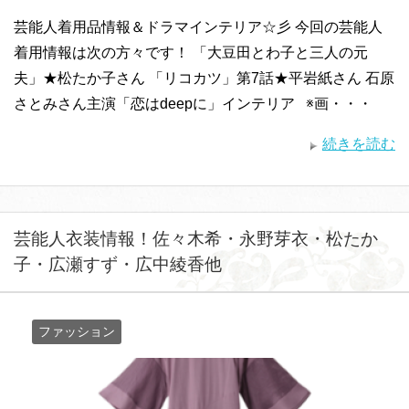
芸能人着用品情報＆ドラマインテリア☆彡 今回の芸能人
着用情報は次の方々です！ 「大豆田とわ子と三人の元
夫」★松たか子さん 「リコカツ」第7話★平岩紙さん 石原
さとみさん主演「恋はdeepに」インテリア ※画・・・
続きを読む
芸能人衣装情報！佐々木希・永野芽衣・松たか
子・広瀬すず・広中綾香他
ファッション