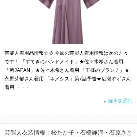
芸能人着用品情報☆彡 今回の芸能人着用情報は次の方々
です！ 「すてきにハンドメイド」★佐々木希さん着用
「所JAPAN」★佐々木希さん着用 「王様のブランチ」★
永野芽郁さん着用 「ネメシス」第7話予告★広瀬すずさん
着用 ・・・
続きを読む
芸能人衣装情報！松たか子・石橋静河・石原さと