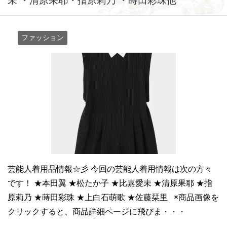
未 ・清原果耶・指原莉乃 ・蒔田彩珠他
ファッション
芸能人着用品情報☆彡 今回の芸能人着用情報は次の方々
です！ ★本田翼 ★松たか子 ★比嘉愛未 ★清原果耶 ★指
原莉乃 ★蒔田彩珠 ★上白石萌歌 ★佐藤栞里 ※商品画像を
クリックすると、商品詳細ページに飛びま・・・