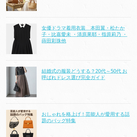
女優ドラマ着用衣装 本田翼・松たか
子・比嘉愛未 ・清原果耶・指原莉乃 ・
蒔田彩珠他
結婚式の服装どうする？20代～50代 お
呼ばれドレス選び完全ガイド
おしゃれを格上げ！芸能人が愛用する話
題のバッグ特集