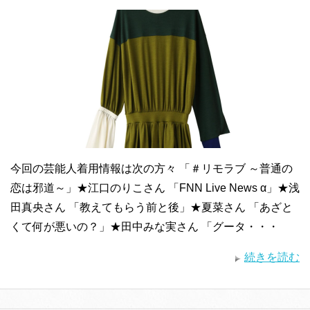
今回の芸能人着用情報は次の方々 「＃リモラブ ～普通の
恋は邪道～」★江口のりこさん 「FNN Live News α」★浅
田真央さん 「教えてもらう前と後」★夏菜さん 「あざと
くて何が悪いの？」★田中みな実さん 「グータ・・・
続きを読む