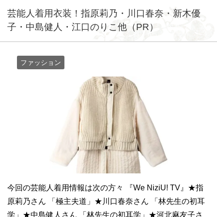
芸能人着用衣装！指原莉乃・川口春奈・新木優
子・中島健人・江口のりこ他（PR）
ファッション
今回の芸能人着用情報は次の方々 『We NiziU! TV』★指
原莉乃さん 「極主夫道」★川口春奈さん 「林先生の初耳
学」★中島健人さん 「林先生の初耳学」★河北麻友子さ