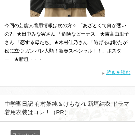
今回の芸能人着用情報は次の方々 「あざとくて何が悪い
の?」★田中みな実さん 「危険なビーナス」★吉高由里子
さん 「恋する母たち」★木村佳乃さん 「逃げるは恥だが
役に立つ ガンバレ人類！新春スペシャル！！」ポスタ
ー ★新垣・・・
続きを読む
中学聖日記 有村架純＆けもなれ 新垣結衣 ドラマ
着用衣装はコレ！（PR）
ファッション