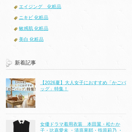
エイジング 化粧品
ニキビ 化粧品
敏感肌 化粧品
美白 化粧品
新着記事
【2026夏】大人女子におすすめ「かごバ
ッグ」特集！
女優ドラマ着用衣装 本田翼・松たか
子・比嘉愛未 ・清原果耶・指原莉乃 ・