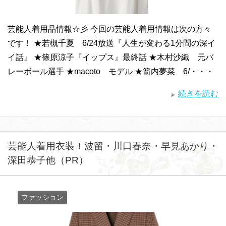
芸能人着用品情報☆彡 今回の芸能人着用情報は次の方々
です！ ★若槻千夏 6/24放送『人生が変わる1分間の深イ
イ話』 ★篠原涼子『イップス』最終話 ★木村沙織 元バ
レーボール選手 ★macoto モデル ★箭内夢菜 6/・・・
続きを読む
芸能人着用衣装！波留・川口春奈・早見あかり・
深田恭子他（PR）
ファッション