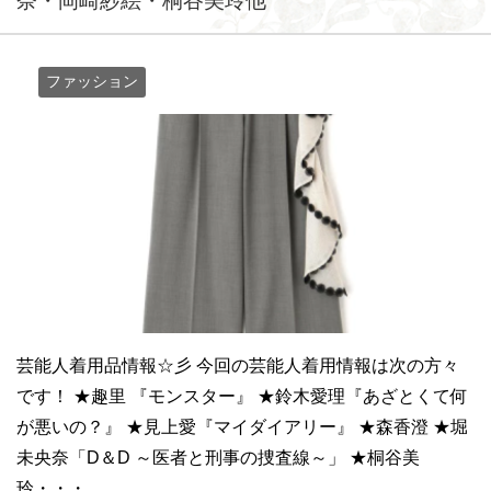
奈・岡崎紗絵・桐谷美玲他
ファッション
芸能人着用品情報☆彡 今回の芸能人着用情報は次の方々
です！ ★趣里 『モンスター』 ★鈴木愛理『あざとくて何
が悪いの？』 ★見上愛『マイダイアリー』 ★森香澄 ★堀
未央奈「D＆D ～医者と刑事の捜査線～」 ★桐谷美
玲・・・