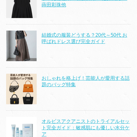
蒔田彩珠他
結婚式の服装どうする？20代～50代 お
呼ばれドレス選び完全ガイド
おしゃれを格上げ！芸能人が愛用する話
題のバッグ特集
オルビスアクアニストのトライアルセッ
ト完全ガイド：敏感肌にも優しい水分ケ
ア