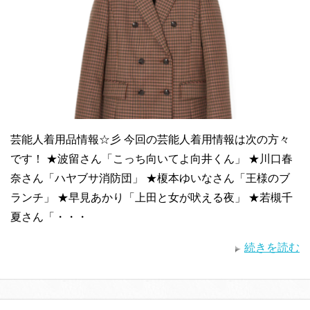
芸能人着用品情報☆彡 今回の芸能人着用情報は次の方々
です！ ★波留さん「こっち向いてよ向井くん」 ★川口春
奈さん「ハヤブサ消防団」 ★榎本ゆいなさん「王様のブ
ランチ」 ★早見あかり「上田と女が吠える夜」 ★若槻千
夏さん「・・・
続きを読む