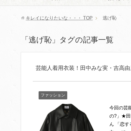
キレイになりたいな・・・
TOP
逃げ恥
「逃げ恥」タグの記事一覧
芸能人着用衣装！田中みな実・吉高由
ファッション
今回の芸
の?」★
ん 「恋