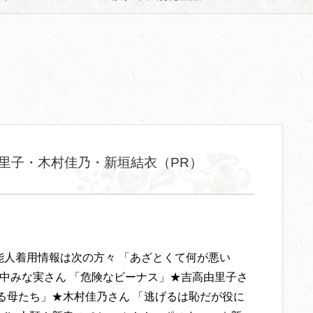
里子・木村佳乃・新垣結衣（PR）
能人着用情報は次の方々 「あざとくて何が悪い
田中みな実さん 「危険なビーナス」★吉高由里子さ
する母たち」★木村佳乃さん 「逃げるは恥だが役に