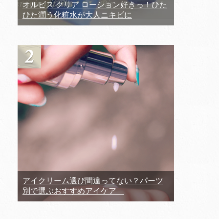
オルビス クリア ローション好きっ！ひた
ひた潤う化粧水が大人ニキビに
アイクリーム選び間違ってない？パーツ
別で選ぶおすすめアイケア