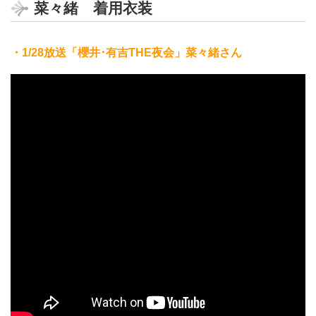
菜々緒 着用衣装
・1/28放送「櫻井･有吉THE夜会」菜々緒さん