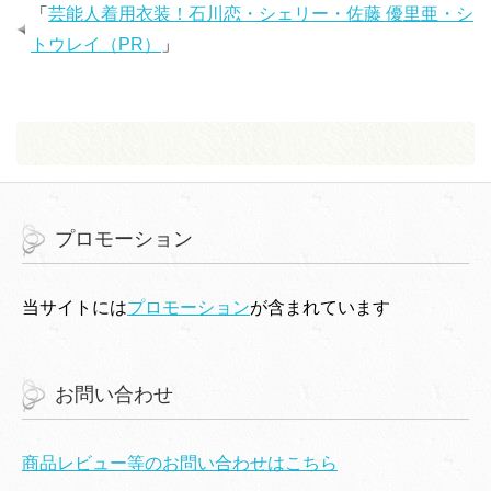
開
新
開
「
芸能人着用衣装！石川恋・シェリー・佐藤 優里亜・シ
き
し
き
ま
い
ま
す
ウ
す
トウレイ（PR）
」
)
ィ
)
ン
ド
ウ
で
開
き
ま
す
)
プロモーション
当サイトには
プロモーション
が含まれています
お問い合わせ
商品レビュー等のお問い合わせはこちら