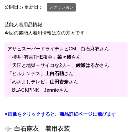
公開日 :
/ 更新日 :
ファッション
芸能人着用品情報
今回の芸能人着用情報は次の方々です！
アサヒスーパードライテレビCM 白石麻衣さん
「櫻井･有吉THE夜会」
菜々緒
さん
「天国と地獄～サイコな2人～」
綾瀬はるか
さん
「ヒルナンデス」
上白石萌
さん
「めざましテレビ」
山田杏奈
さん
BLACKPINK
Jennie
さん
※画像をクリックすると、商品詳細ページに飛びます
白石麻衣 着用衣装