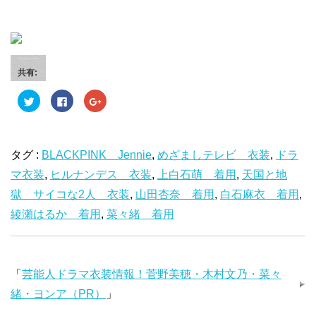
共有:
ク
F
ク
リ
a
リ
ッ
c
ッ
ク
e
ク
し
b
し
て
o
て
T
o
G
タグ :
BLACKPINK Jennie
,
めざましテレビ 衣装
,
ドラ
w
k
o
i
で
o
マ衣装
t
,
ヒルナンデス 衣装
共
g
,
上白石萌 着用
,
天国と地
t
有
l
e
す
e
獄 サイコな2人 衣装
,
山田杏奈 着用
,
白石麻衣 着用
,
r
る
+
で
に
で
綾瀬はるか 着用
,
菜々緒 着用
共
は
共
有
ク
有
(
リ
(
新
ッ
新
し
ク
し
い
し
い
ウ
て
ウ
「
芸能人ドラマ衣装情報！菅野美穂・木村文乃・菜々
ィ
く
ィ
ン
だ
ン
ド
さ
ド
緒・ヨンア（PR）
」
ウ
い
ウ
で
(
で