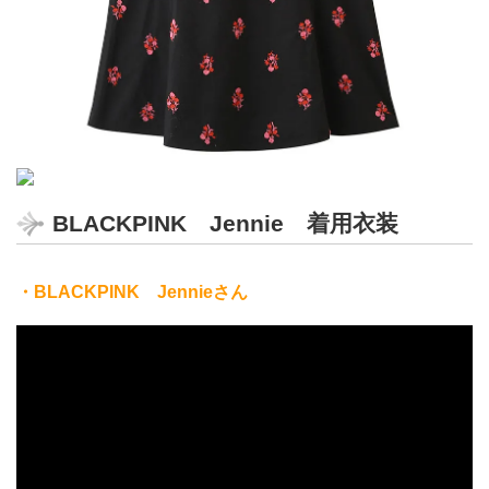
BLACKPINK Jennie 着用衣装
・BLACKPINK Jennieさん