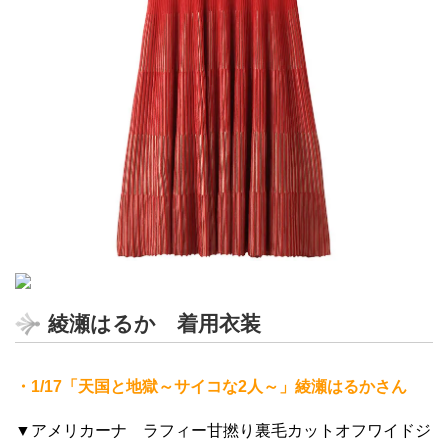
綾瀬はるか 着用衣装
・1/17「天国と地獄～サイコな2人～」綾瀬はるかさん
▼アメリカーナ ラフィー甘撚り裏毛カットオフワイドジ