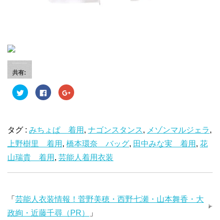
共有:
ク
F
ク
リ
a
リ
ッ
c
ッ
ク
e
ク
し
b
し
て
o
て
T
o
G
タグ :
みちょぱ 着用
,
ナゴンスタンス
,
メゾンマルジェラ
,
w
k
o
i
で
o
上野樹里 着用
t
共
,
橋本環奈 バッグ
g
,
田中みな実 着用
,
花
t
有
l
e
す
e
山瑞貴 着用
,
芸能人着用衣装
r
る
+
で
に
で
共
は
共
有
ク
有
(
リ
(
新
ッ
新
し
ク
し
「
芸能人衣装情報！菅野美穂・西野七瀬・山本舞香・大
い
し
い
ウ
て
ウ
政絢・近藤千尋（PR）
」
ィ
く
ィ