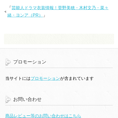
ン
だ
ン
ド
さ
ド
ウ
い
ウ
「
芸能人ドラマ衣装情報！菅野美穂・木村文乃・菜々
で
(
で
開
新
開
緒・ヨンア（PR）
」
き
し
き
ま
い
ま
す
ウ
す
)
ィ
)
ン
ド
ウ
で
開
き
ま
す
)
プロモーション
当サイトには
プロモーション
が含まれています
お問い合わせ
商品レビュー等のお問い合わせはこちら