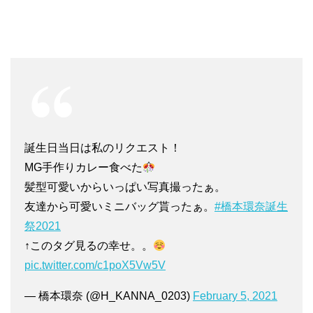
誕生日当日は私のリクエスト！
MG手作りカレー食べた
髪型可愛いからいっぱい写真撮ったぁ。
友達から可愛いミニバッグ貰ったぁ。
#橋本環奈誕生
祭2021
↑このタグ見るの幸せ。。
pic.twitter.com/c1poX5Vw5V
— 橋本環奈 (@H_KANNA_0203)
February 5, 2021