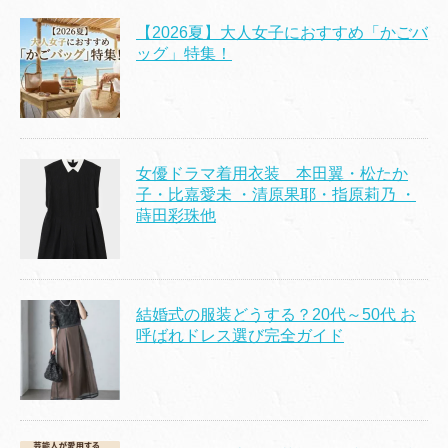
【2026夏】大人女子におすすめ「かごバ
ッグ」特集！
女優ドラマ着用衣装 本田翼・松たか
子・比嘉愛未 ・清原果耶・指原莉乃 ・
蒔田彩珠他
結婚式の服装どうする？20代～50代 お
呼ばれドレス選び完全ガイド