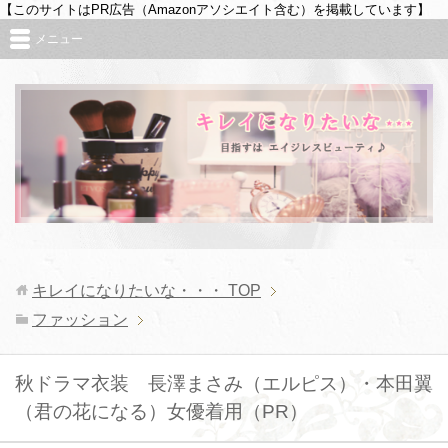
【このサイトはPR広告（Amazonアソシエイト含む）を掲載しています】
メニュー
キレイになりたいな・・・
TOP
ファッション
秋ドラマ衣装 長澤まさみ（エルピス）・本田翼
（君の花になる）女優着用（PR）