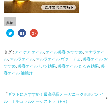
共有:
ク
F
ク
リ
a
リ
ッ
c
ッ
ク
e
ク
し
b
し
て
o
て
T
o
G
タグ :
アイケア オイル
,
オイル美容 おすすめ
,
マナラオイ
w
k
o
i
で
o
ル
,
マルラオイル
t
共
,
マルラオイル ヴァーチェ
g
,
美容オイル お
t
有
l
e
す
e
すすめ
,
美容オイル しわ 効果
,
美容オイル たるみ効果
,
美
r
る
+
で
に
で
容オイル 油焼け
共
は
共
有
ク
有
(
リ
(
新
ッ
新
し
ク
し
い
し
い
ウ
て
ウ
「
ギフトにおすすめ！最高品質オーガニックホホバオイ
ィ
く
ィ
ン
だ
ン
ド
さ
ド
ル ナチュラルオーケストラ（PR）
」
ウ
い
ウ
で
(
で
開
新
開