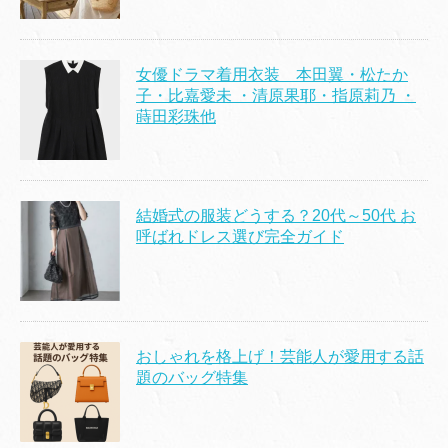
女優ドラマ着用衣装 本田翼・松たか
子・比嘉愛未 ・清原果耶・指原莉乃 ・
蒔田彩珠他
結婚式の服装どうする？20代～50代 お
呼ばれドレス選び完全ガイド
おしゃれを格上げ！芸能人が愛用する話
題のバッグ特集