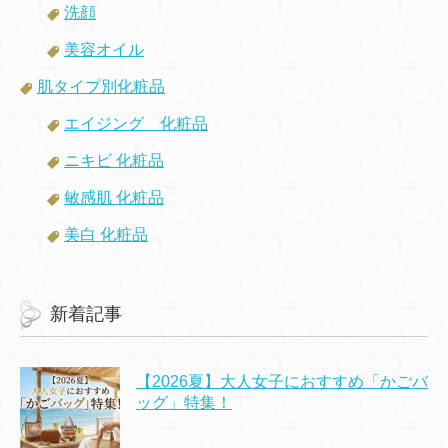
洗顔
美容オイル
肌タイプ別化粧品
エイジング 化粧品
ニキビ 化粧品
敏感肌 化粧品
美白 化粧品
新着記事
【2026夏】大人女子におすすめ「かごバ
ッグ」特集！