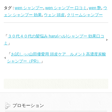
タグ :
wen シャンプー
,
wen シャンプー 口コミ
,
wen 艶
,
ウ
ェン シャンプー 効果
,
ウェン 頭皮
,
クリームシャンプー
「
３０代４０代の髪悩み haru(ハル)シャンプー 効果口コ
ミ
」
「
お試しっ♪山田優愛用 頭皮ケア ルメント高濃度炭酸
シャンプー（PR）
」
プロモーション