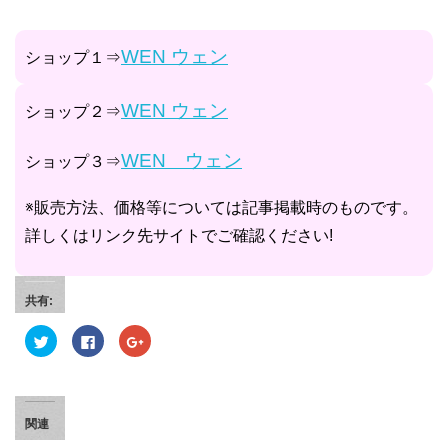
WEN ウェン
ショップ１⇒
WEN ウェン
ショップ２⇒
WEN ウェン
ショップ３⇒
※販売方法、価格等については記事掲載時のものです。
詳しくはリンク先サイトでご確認ください!
共有:
ク
F
ク
リ
a
リ
ッ
c
ッ
ク
e
ク
し
b
し
て
o
て
T
o
G
w
k
o
関連
i
で
o
t
共
g