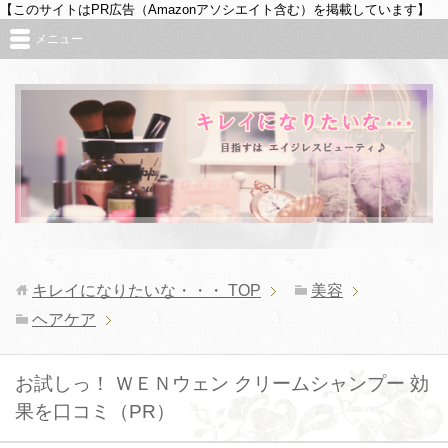
【このサイトはPR広告（Amazonアソシエイト含む）を掲載しています】
メニュー
キレイになりたいな・・・
TOP
美容
ヘアケア
お試しっ！ ＷＥＮウェン クリームシャンプー 効
果を口コミ（PR）