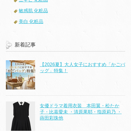
敏感肌 化粧品
美白 化粧品
新着記事
【2026夏】大人女子におすすめ「かごバ
ッグ」特集！
女優ドラマ着用衣装 本田翼・松たか
子・比嘉愛未 ・清原果耶・指原莉乃 ・
蒔田彩珠他