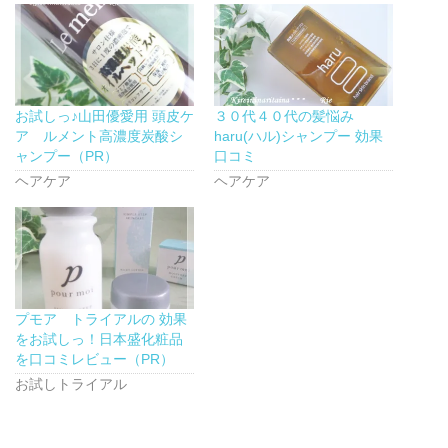
t
有
l
e
す
e
r
る
+
で
に
で
共
は
共
有
ク
有
(
リ
(
新
ッ
新
し
ク
し
お試しっ♪山田優愛用 頭皮ケ
３０代４０代の髪悩み
い
し
い
ウ
て
ウ
ア ルメント高濃度炭酸シ
haru(ハル)シャンプー 効果
ィ
く
ィ
ン
だ
ン
ャンプー（PR）
口コミ
ド
さ
ド
ウ
い
ウ
ヘアケア
ヘアケア
で
(
で
開
新
開
き
し
き
ま
い
ま
す
ウ
す
)
ィ
)
ン
ド
ウ
で
開
プモア トライアルの 効果
き
ま
をお試しっ！日本盛化粧品
す
)
を口コミレビュー（PR）
お試しトライアル