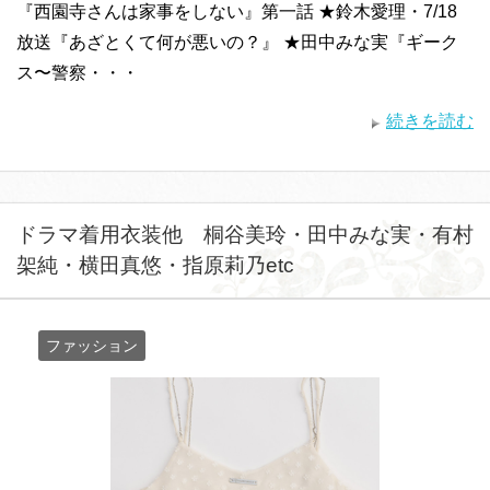
『西園寺さんは家事をしない』第一話 ★鈴木愛理・7/18
放送『あざとくて何が悪いの？』 ★田中みな実『ギーク
ス〜警察・・・
続きを読む
ドラマ着用衣装他 桐谷美玲・田中みな実・有村
架純・横田真悠・指原莉乃etc
ファッション