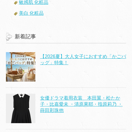
敏感肌 化粧品
美白 化粧品
新着記事
【2026夏】大人女子におすすめ「かごバ
ッグ」特集！
女優ドラマ着用衣装 本田翼・松たか
子・比嘉愛未 ・清原果耶・指原莉乃 ・
蒔田彩珠他