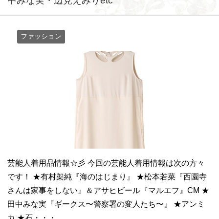
中みな実・辺見えみりetc
ファッション
芸能人着用品情報☆彡 今回の芸能人着用情報は次の方々
です！ ★有村架純『海のはじまり』 ★松本若菜『西園寺
さんは家事をしない』＆アサヒビール『マルエフ』CM ★
田中みな実『ギークス〜警察署の変人たち〜』 ★アンミ
カ ★石・・・