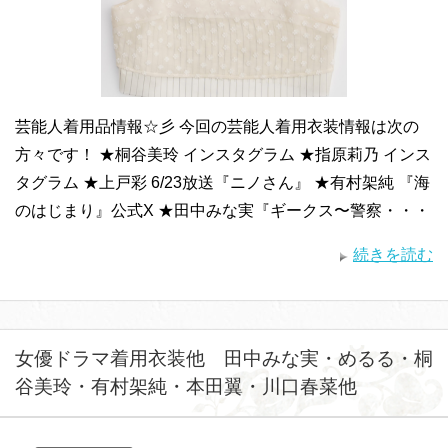
芸能人着用品情報☆彡 今回の芸能人着用衣装情報は次の
方々です！ ★桐谷美玲 インスタグラム ★指原莉乃 インス
タグラム ★上戸彩 6/23放送『ニノさん』 ★有村架純 『海
のはじまり』公式X ★田中みな実『ギークス〜警察・・・
続きを読む
女優ドラマ着用衣装他 田中みな実・めるる・桐
谷美玲・有村架純・本田翼・川口春菜他