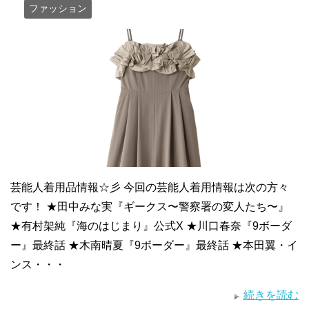
ファッション
芸能人着用品情報☆彡 今回の芸能人着用情報は次の方々
です！ ★田中みな実『ギークス〜警察署の変人たち〜』
★有村架純『海のはじまり』公式X ★川口春奈『9ボーダ
ー』最終話 ★木南晴夏『9ボーダー』最終話 ★本田翼・イ
ンス・・・
続きを読む