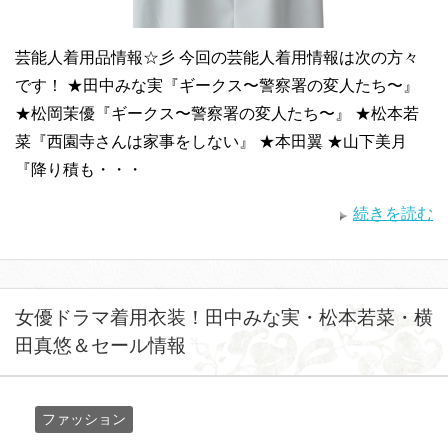
芸能人着用品情報☆彡 今回の芸能人着用情報は次の方々
です！ ★田中みな実『ギークス〜警察署の変人たち〜』
★松岡茉優『ギークス〜警察署の変人たち〜』 ★松本若
菜『西園寺さんは家事をしない』 ★本田翼 ★山下美月
『降り積も・・・
続きを読む
女優ドラマ着用衣装！田中みな実・松本若菜・横
田真悠＆セール情報
ファッション