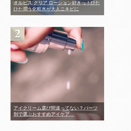
オルビス クリア ローション好きっ！ひた
ひた潤う化粧水が大人ニキビに
アイクリーム選び間違ってない？パーツ
別で選ぶおすすめアイケア