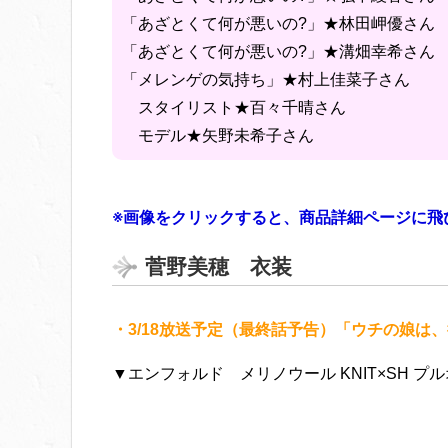
「あざとくて何が悪いの?」★林田岬優さん
「あざとくて何が悪いの?」★溝畑幸希さん
「メレンゲの気持ち」★村上佳菜子さん
スタイリスト★百々千晴さん
モデル★矢野未希子さん
※画像をクリックすると、商品詳細ページに飛
菅野美穂 衣装
・3/18放送予定（最終話予告）「ウチの娘は、
▼エンフォルド メリノウール KNIT×SH プ