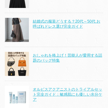
結婚式の服装どうする？20代～50代 お
呼ばれドレス選び完全ガイド
おしゃれを格上げ！芸能人が愛用する話
題のバッグ特集
オルビスアクアニストのトライアルセッ
ト完全ガイド：敏感肌にも優しい水分ケ
ア