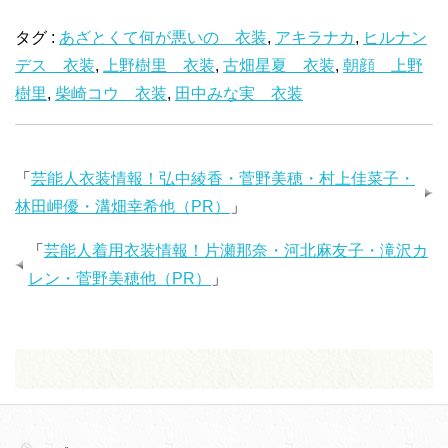
し
b
し
て
o
て
T
o
G
タグ :
あざとくて何が悪いの 衣装
,
アキラナカ
,
ヒルナン
w
k
o
i
で
o
デス 衣装
t
,
共
上野樹里 衣装
g
,
古畑星夏 衣装
,
朝顔 上野
t
有
l
e
す
e
樹里
,
柴崎コウ 衣装
,
田中みな実 衣装
r
る
+
で
に
で
共
は
共
有
ク
有
(
リ
(
新
ッ
新
し
ク
し
「
芸能人衣装情報！弘中綾香・菅野美穂・村上佳菜子・
い
し
い
ウ
て
ウ
林田岬優・溝畑幸希他（PR）
」
ィ
く
ィ
ン
だ
ン
ド
さ
ド
ウ
い
ウ
「
芸能人着用衣装情報！片瀬那奈・河北麻友子・滝沢カ
で
(
で
開
新
開
レン・菅野美穂他（PR）
」
き
し
き
ま
い
ま
す
ウ
す
)
ィ
)
ン
ド
ウ
で
開
き
ま
す
)