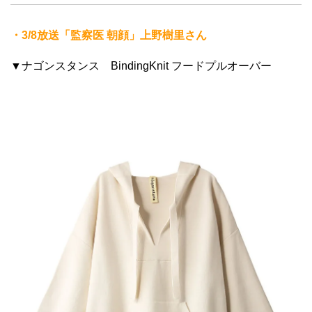
・3/8放送「監察医 朝顔」上野樹里さん
▼ナゴンスタンス BindingKnit フードプルオーバー