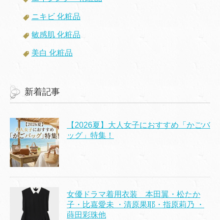
ニキビ 化粧品
敏感肌 化粧品
美白 化粧品
新着記事
【2026夏】大人女子におすすめ「かごバ
ッグ」特集！
女優ドラマ着用衣装 本田翼・松たか
子・比嘉愛未 ・清原果耶・指原莉乃 ・
蒔田彩珠他