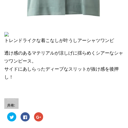
トレンドライクな着こなしが叶うしアーシャツワンピ
透け感のあるマテリアルが涼しげに揺らめくシアーなシャ
ツワンピース。
サイドにあしらったディープなスリットが抜け感を後押
し！
共有:
ク
F
ク
リ
a
リ
ッ
c
ッ
ク
e
ク